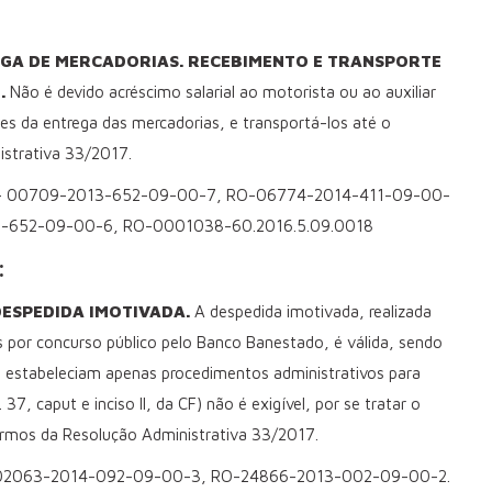
EGA DE MERCADORIAS. RECEBIMENTO E TRANSPORTE
.
Não é devido acréscimo salarial ao motorista ou ao auxiliar
tes da entrega das mercadorias, e transportá-los até o
istrativa 33/2017.
RO- 00709-2013-652-09-00-7, RO-06774-2014-411-09-00-
-652-09-00-6, RO-0001038-60.2016.5.09.0018
:
DESPEDIDA IMOTIVADA.
A despedida imotivada, realizada
 por concurso público pelo Banco Banestado, é válida, sendo
o estabeleciam apenas procedimentos administrativos para
37, caput e inciso II, da CF) não é exigível, por se tratar o
ermos da Resolução Administrativa 33/2017.
-02063-2014-092-09-00-3, RO-24866-2013-002-09-00-2.