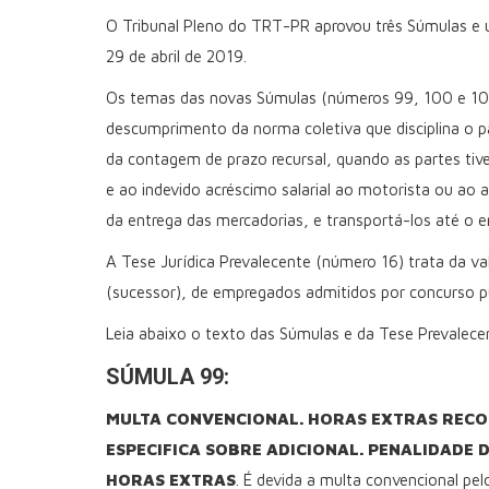
O Tribunal Pleno do TRT-PR aprovou três Súmulas e u
29 de abril de 2019.
Os temas das novas Súmulas (números 99, 100 e 101)
descumprimento da norma coletiva que disciplina o p
da contagem de prazo recursal, quando as partes tive
e ao indevido acréscimo salarial ao motorista ou ao a
da entrega das mercadorias, e transportá-los até o 
A Tese Jurídica Prevalecente (número 16) trata da va
(sucessor), de empregados admitidos por concurso p
Leia abaixo o texto das Súmulas e da Tese Prevalece
SÚMULA 99:
MULTA CONVENCIONAL. HORAS EXTRAS RECO
ESPECIFICA SOBRE ADICIONAL. PENALIDADE
HORAS EXTRAS
. É devida a multa convencional pe