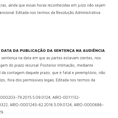
tras, ainda que essas horas reconhecidas em juízo não sejam
nvencional. Editada nos termos da Resolução Administrativa
 DATA DA PUBLICAÇÃO DA SENTENÇA NA AUDIÊNCIA
 sentença na data em que as partes estavam cientes, nos
agem do prazo recursal. Posterior intimação, mediante
ial da contagem daquele prazo, que é fatal e peremptório, não
ízo, fora dos permissivos legais. Editada nos termos da
000203-79.2015.5.09.0124; AIRO-0011132-
0322; AIRO-0001243-62.2016.5.09.0124; AIRO-0000686-
9.