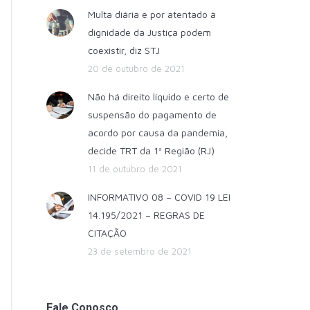
Multa diária e por atentado à
dignidade da Justiça podem
coexistir, diz STJ
20 de outubro de 2021
Não há direito líquido e certo de
suspensão do pagamento de
acordo por causa da pandemia,
decide TRT da 1ª Região (RJ)
11 de outubro de 2021
INFORMATIVO 08 – COVID 19 LEI
14.195/2021 – REGRAS DE
CITAÇÃO
23 de setembro de 2021
Fale Conosco