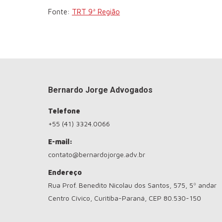
Fonte:
TRT 9ª Região
Bernardo Jorge Advogados
Telefone
+55 (41) 3324.0066
E-mail:
contato@bernardojorge.adv.br
Endereço
Rua Prof. Benedito Nicolau dos Santos, 575, 5º andar
Centro Cívico, Curitiba-Paraná, CEP 80.530-150
Encontre-nos em: