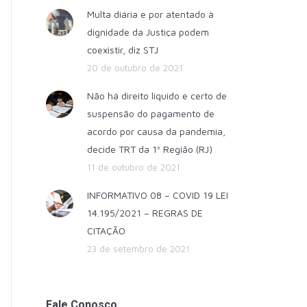
Multa diária e por atentado à
dignidade da Justiça podem
coexistir, diz STJ
20 de outubro de 2021
Não há direito líquido e certo de
suspensão do pagamento de
acordo por causa da pandemia,
decide TRT da 1ª Região (RJ)
11 de outubro de 2021
INFORMATIVO 08 – COVID 19 LEI
14.195/2021 – REGRAS DE
CITAÇÃO
23 de setembro de 2021
Fale Conosco