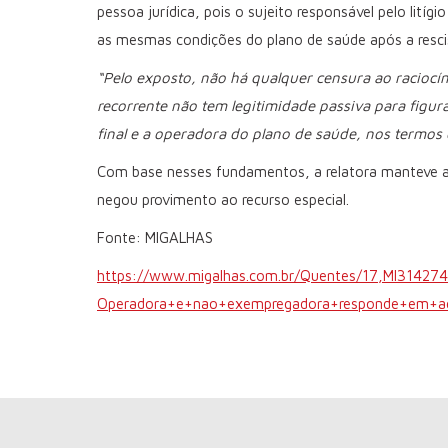
pessoa jurídica, pois o sujeito responsável pelo litíg
as mesmas condições do plano de saúde após a rescis
“Pelo exposto, não há qualquer censura ao raciocíni
recorrente não tem legitimidade passiva para figur
final e a operadora do plano de saúde, nos termos 
Com base nesses fundamentos, a relatora manteve a 
negou provimento ao recurso especial.
Fonte: MIGALHAS
https://www.migalhas.com.br/Quentes/17,MI31427
Operadora+e+nao+exempregadora+responde+em+a