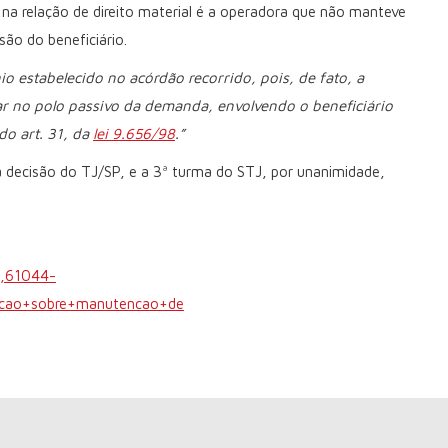
io na relação de direito material é a operadora que não manteve
ão do beneficiário.
o estabelecido no acórdão recorrido, pois, de fato, a
ar no polo passivo da demanda, envolvendo o beneficiário
do art. 31, da
lei 9.656/98
.”
decisão do TJ/SP, e a 3ª turma do STJ, por unanimidade,
4,61044-
cao+sobre+manutencao+de