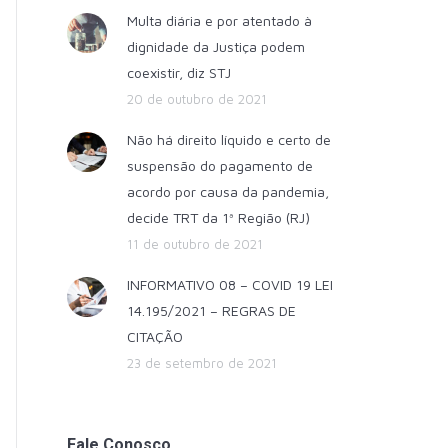
Multa diária e por atentado à
dignidade da Justiça podem
coexistir, diz STJ
20 de outubro de 2021
Não há direito líquido e certo de
suspensão do pagamento de
acordo por causa da pandemia,
decide TRT da 1ª Região (RJ)
11 de outubro de 2021
INFORMATIVO 08 – COVID 19 LEI
14.195/2021 – REGRAS DE
CITAÇÃO
23 de setembro de 2021
Fale Conosco