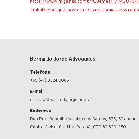
https://www.migalhas.com.br/Quentes/17,MI30764
Trabalhador+que+postou+foto+na+praia+apos+entr
Bernardo Jorge Advogados
Telefone
+55 (41) 3324.0066
E-mail:
contato@bernardojorge.adv.br
Endereço
Rua Prof. Benedito Nicolau dos Santos, 575, 5º andar
Centro Cívico, Curitiba-Paraná, CEP 80.530-150