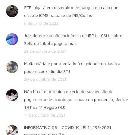
STF julgará em dezembro embargos no caso que
discute ICMS na base do PIS/Cofins
8 de julho de 2023
Juiz determina não incidência de IRPJ e CSLL sobre
Selic de tributo pago a mais
29 de outubro de 2021
Multa diária e por atentado à dignidade da Justiça
podem coexistir, diz STJ
20 de outubro de 2021
Não há direito líquido e certo de suspensão do
pagamento de acordo por causa da pandemia, decide
TRT da 1ª Região (RJ)
11 de outubro de 2021
INFORMATIVO 08 – COVID 19 LEI 14.195/2021 –