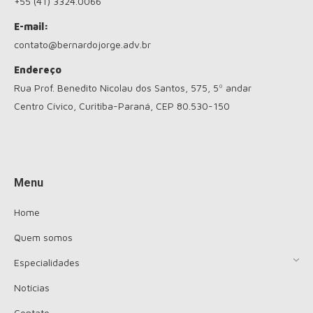
+55 (41) 3324.0066
E-mail:
contato@bernardojorge.adv.br
Endereço
Rua Prof. Benedito Nicolau dos Santos, 575, 5º andar
Centro Cívico, Curitiba-Paraná, CEP 80.530-150
Encontre-nos em:
Menu
Home
Quem somos
Especialidades
Notícias
Contato