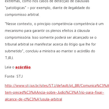
extremas, como nos casos de detecção de cláusulas
“patológicas” – por exemplo, diante de ilegalidade do
compromisso arbitral.
“Nesse contexto, o princípio competência-competência é um
mecanismo para garantir os plenos efeitos à cláusula
compromissória. Isso somente poderá ser alcançado se o
tribunal arbitral se manifestar acerca do litígio que lhe for
submetido”, concluiu a ministra ao manter o acórdão do
TJRJ.
Leia o
acórdão
.
Fonte: STJ
http://www.stj.jus.br/sites/STJ/default/pt_BR/Comunica%C
tem-preced%C3%AAncia-sobre-Judici%C3%A1rio-para-fixar-
alcance-de-cl%C3%A1usula-arbitral