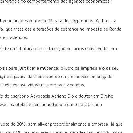
interferência no comportamento dos agentes econômicos.”
tregou ao presidente da Câmara dos Deputados, Arthur Lira
ia, que trata das alterações de cobrança no Imposto de Renda
s e dividendos.
iste na tributação da distribuição de lucros e dividendos em
pais para justificar a mudança: o lucro da empresa e o de seu
igir a injustiça da tributação do empreendedor empregador
aíses desenvolvidos tributam os dividendos.
io do escritório Advocacia Adriano Dib e doutor em Direito
teve a cautela de pensar no todo e em uma profunda
íquota de 20%, sem aliviar proporcionalmente a empresa, já que
J) de 20%, já considerando a alíquota adicional de 10%, não é