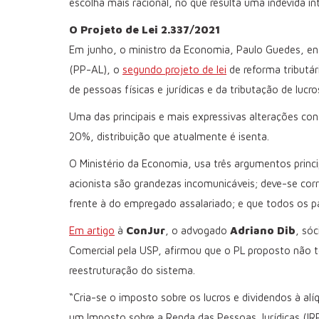
escolha mais racional, no que resulta uma indevida 
O Projeto de Lei 2.337/2021
Em junho, o ministro da Economia, Paulo Guedes, en
(PP-AL), o
segundo projeto de lei
de reforma tributár
de pessoas físicas e jurídicas e da tributação de lucro
Uma das principais e mais expressivas alterações cons
20%, distribuição que atualmente é isenta.
O Ministério da Economia, usa três argumentos princi
acionista são grandezas incomunicáveis; deve-se corr
frente à do empregado assalariado; e que todos os p
Em artigo
à
ConJur
, o advogado
Adriano Dib
, sóc
Comercial pela USP, afirmou que o PL proposto não 
reestruturação do sistema.
“Cria-se o imposto sobre os lucros e dividendos à al
um Imposto sobre a Renda das Pessoas Jurídicas (IRP