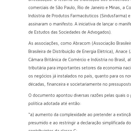
comerciais de São Paulo, Rio de Janeiro e Minas, a C
Indústria de Produtos Farmacêuticos (Sindusfarma) e 
assinaram o manifesto. A iniciativa de lançar o mani
de Estudos das Sociedades de Advogados).
As associações, como Abracom (Associação Brasilei
Brasileira de Distribuição de Energia Elétrica), Anac
Câmara Britânica de Comércio e Indústria no Brasil,
tributária para importantes setores da economia naci
os negócios já instalados no país, quanto para os n
décadas, financeira e societariamente no pressuposto
O documento apontou diversas razões pelas quais o 
política adotada até então:
“a) aumento da complexidade ao pretender a extinção
presumido e ao restringir a declaração simplificada 
contribuintes da classe C;