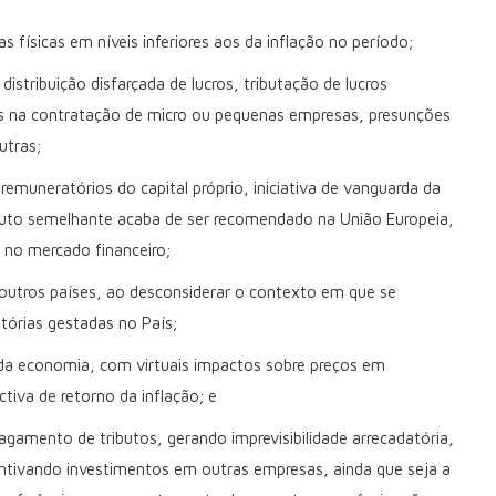
 físicas em níveis inferiores aos da inflação no período;
distribuição disfarçada de lucros, tributação de lucros
ezas na contratação de micro ou pequenas empresas, presunções
utras;
s remuneratórios do capital próprio, iniciativa de vanguarda da
stituto semelhante acaba de ser recomendado na União Europeia,
 no mercado financeiro;
utros países, ao desconsiderar o contexto em que se
itórias gestadas no País;
s da economia, com virtuais impactos sobre preços em
tiva de retorno da inflação; e
agamento de tributos, gerando imprevisibilidade arrecadatória,
ntivando investimentos em outras empresas, ainda que seja a