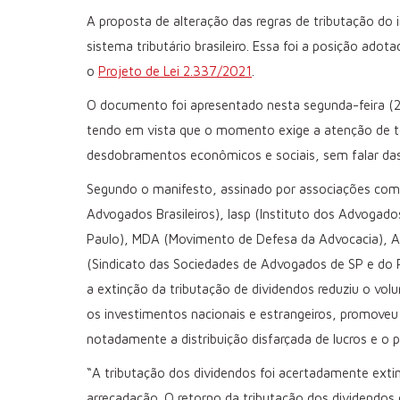
A proposta de alteração das regras de tributação d
sistema tributário brasileiro. Essa foi a posição ado
o
Projeto de Lei 2.337/2021
.
O documento foi apresentado nesta segunda-feira (26/
tendo em vista que o momento exige a atenção de to
desdobramentos econômicos e sociais, sem falar das 
Segundo o manifesto, assinado por associações como
Advogados Brasileiros), Iasp (Instituto dos Advoga
Paulo), MDA (Movimento de Defesa da Advocacia), ABD
(Sindicato das Sociedades de Advogados de SP e do RJ
a extinção da tributação de dividendos reduziu o vo
os investimentos nacionais e estrangeiros, promoveu 
notadamente a distribuição disfarçada de lucros e o p
“A tributação dos dividendos foi acertadamente ext
arrecadação. O retorno da tributação dos dividendos