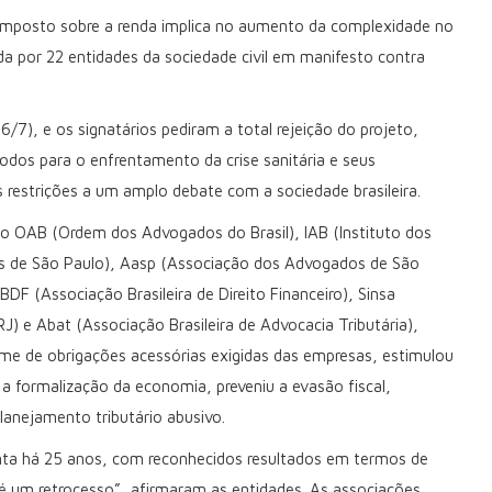
o imposto sobre a renda implica no aumento da complexidade no
tada por 22 entidades da sociedade civil em manifesto contra
7), e os signatários pediram a total rejeição do projeto,
dos para o enfrentamento da crise sanitária e seus
restrições a um amplo debate com a sociedade brasileira.
 OAB (Ordem dos Advogados do Brasil), IAB (Instituto dos
dos de São Paulo), Aasp (Associação dos Advogados de São
F (Associação Brasileira de Direito Financeiro), Sinsa
) e Abat (Associação Brasileira de Advocacia Tributária),
lume de obrigações acessórias exigidas das empresas, estimulou
a formalização da economia, preveniu a evasão fiscal,
lanejamento tributário abusivo.
inta há 25 anos, com reconhecidos resultados em termos de
 é um retrocesso”, afirmaram as entidades. As associações