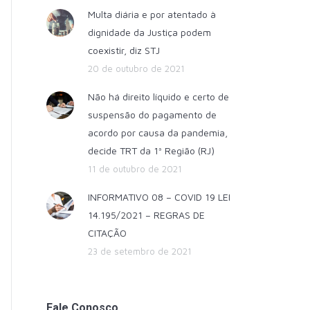
Multa diária e por atentado à
dignidade da Justiça podem
coexistir, diz STJ
20 de outubro de 2021
Não há direito líquido e certo de
suspensão do pagamento de
acordo por causa da pandemia,
decide TRT da 1ª Região (RJ)
11 de outubro de 2021
INFORMATIVO 08 – COVID 19 LEI
14.195/2021 – REGRAS DE
CITAÇÃO
23 de setembro de 2021
Fale Conosco