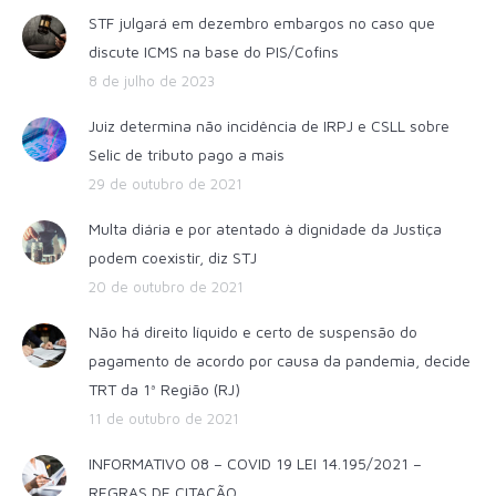
STF julgará em dezembro embargos no caso que
discute ICMS na base do PIS/Cofins
8 de julho de 2023
Juiz determina não incidência de IRPJ e CSLL sobre
Selic de tributo pago a mais
29 de outubro de 2021
Multa diária e por atentado à dignidade da Justiça
podem coexistir, diz STJ
20 de outubro de 2021
Não há direito líquido e certo de suspensão do
pagamento de acordo por causa da pandemia, decide
TRT da 1ª Região (RJ)
11 de outubro de 2021
INFORMATIVO 08 – COVID 19 LEI 14.195/2021 –
REGRAS DE CITAÇÃO