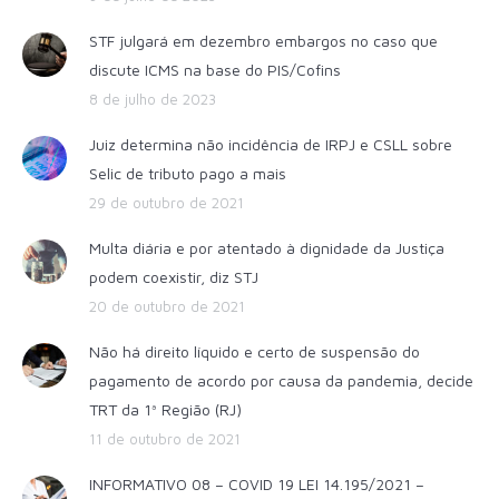
STF julgará em dezembro embargos no caso que
discute ICMS na base do PIS/Cofins
8 de julho de 2023
Juiz determina não incidência de IRPJ e CSLL sobre
Selic de tributo pago a mais
29 de outubro de 2021
Multa diária e por atentado à dignidade da Justiça
podem coexistir, diz STJ
20 de outubro de 2021
Não há direito líquido e certo de suspensão do
pagamento de acordo por causa da pandemia, decide
TRT da 1ª Região (RJ)
11 de outubro de 2021
INFORMATIVO 08 – COVID 19 LEI 14.195/2021 –