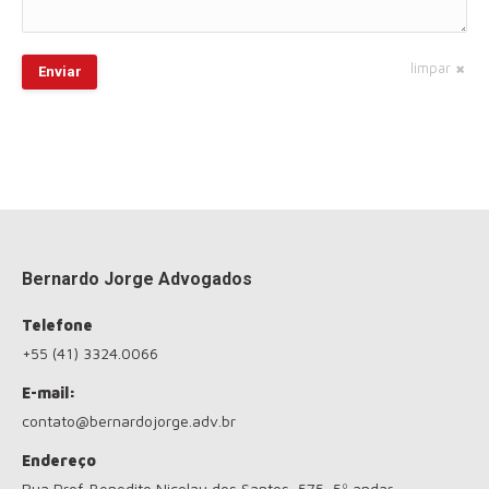
limpar
Enviar
Bernardo Jorge Advogados
Telefone
+55 (41) 3324.0066
E-mail:
contato@bernardojorge.adv.br
Endereço
Rua Prof. Benedito Nicolau dos Santos, 575, 5º andar